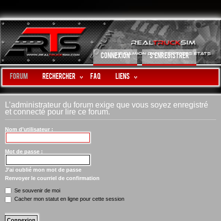
CONNEXION
S’ENREGISTRER
Forum
Rechercher
FAQ
LIENS
L’administrateur du forum exige que vous soyez enregistré
et connecté pour lire ce forum.
Nom d’utilisateur :
Mot de passe :
J’ai oublié mon mot de passe
Renvoyer le courriel de confirmation
Se souvenir de moi
Cacher mon statut en ligne pour cette session