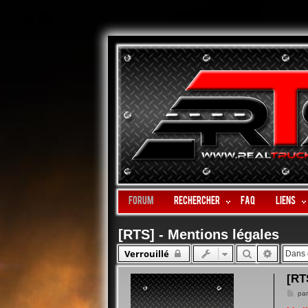
Forum
Rechercher
FAQ
LIENS
[RTS] - Mentions légales
Rechercher
Recher
Verrouillé
[RT
Mes
pa