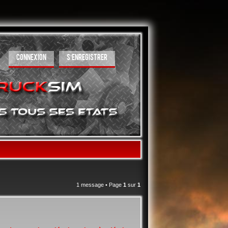
CONNEXION
S’ENREGISTRER
1 message • Page
1
sur
1