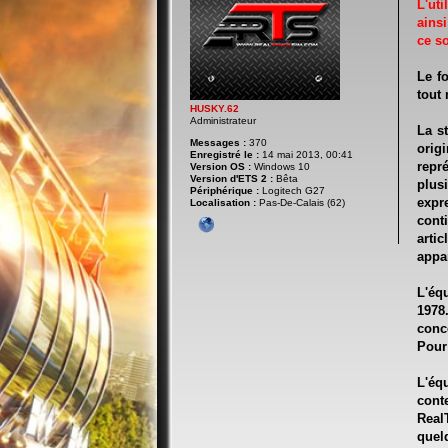
L'ut
ainsi
ce so
Le f
tout
HUSKY.62
Administrateur
La s
Messages :
370
orig
Enregistré le :
14 mai 2013, 00:41
repr
Version OS :
Windows 10
Version d'ETS 2 :
Bêta
plus
Périphérique :
Logitech G27
expr
Localisation :
Pas-De-Calais (62)
cont
arti
appar
L'éq
1978
conce
Pour 
L'éq
cont
Real
quel