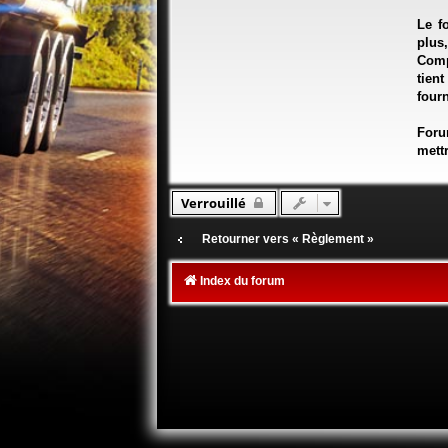
Le f
plus
Comp
tien
fourn
Foru
mettr
Verrouillé
Retourner vers « Règlement »
Index du forum