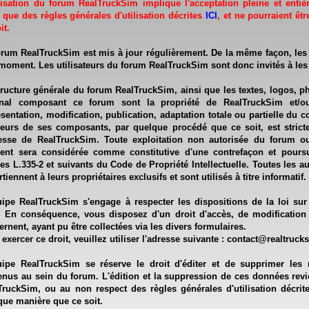
ilisation du forum RealTruckSim implique l'acceptation pleine et entiè
 que des règles générales d'utilisation décrites
ICI
, et ne pourraient êt
it.
orum RealTruckSim est mis à jour régulièrement. De la même façon, les
 moment. Les utilisateurs du forum RealTruckSim sont donc invités à les
tructure générale du forum RealTruckSim, ainsi que les textes, logos, p
inal composant ce forum sont la propriété de RealTruckSim et/ou
ésentation, modification, publication, adaptation totale ou partielle du 
ieurs de ses composants, par quelque procédé que ce soit, est stricte
esse de RealTruckSim. Toute exploitation non autorisée du forum o
ient sera considérée comme constitutive d'une contrefaçon et pours
cles L.335-2 et suivants du Code de Propriété Intellectuelle. Toutes les
tiennent à leurs propriétaires exclusifs et sont utilisés à titre informatif.
uipe RealTruckSim s'engage à respecter les dispositions de la loi sur l
. En conséquence, vous disposez d'un droit d'accès, de modificatio
rnent, ayant pu être collectées via les divers formulaires.
exercer ce droit, veuillez utiliser l'adresse suivante :
contact@realtruck
uipe RealTruckSim se réserve le droit d'éditer et de supprimer les 
enus au sein du forum. L'édition et la suppression de ces données revie
TruckSim, ou au non respect des règles générales d'utilisation décri
que manière que ce soit.