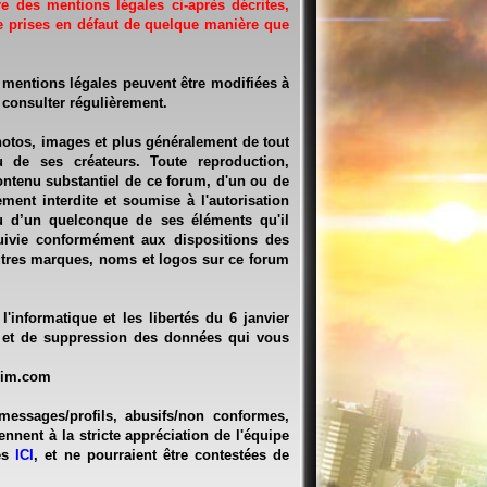
re des mentions légales ci-après décrites,
re prises en défaut de quelque manière que
 mentions légales peuvent être modifiées à
 consulter régulièrement.
hotos, images et plus généralement de tout
 de ses créateurs. Toute reproduction,
contenu substantiel de ce forum, d'un ou de
ment interdite et soumise à l'autorisation
u d’un quelconque de ses éléments qu'il
uivie conformément aux dispositions des
 autres marques, noms et logos sur ce forum
'informatique et les libertés du 6 janvier
n et de suppression des données qui vous
sim.com
messages/profils, abusifs/non conformes,
nnent à la stricte appréciation de l'équipe
tes
ICI
, et ne pourraient être contestées de