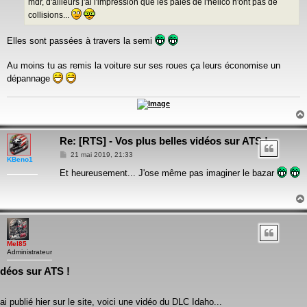
mdr, d'ailleurs j'ai l'impression que les pales de l'hélico n'ont pas de
collisions...
Elles sont passées à travers la semi
Au moins tu as remis la voiture sur ses roues ça leurs économise un
dépannage
Re: [RTS] - Vos plus belles vidéos sur ATS !
Message
21 mai 2019, 21:33
KBeno1
Et heureusement... J'ose même pas imaginer le bazar
Mel85
Administrateur
idéos sur ATS !
'ai publié hier sur le site, voici une vidéo du DLC Idaho...