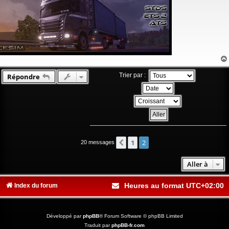
Trier par :
Répondre
1
2
Précédente
20 messages
Aller à
Heures au format
UTC+02:00
Index du forum
Développé par
phpBB
® Forum Software © phpBB Limited
Traduit par
phpBB-fr.com