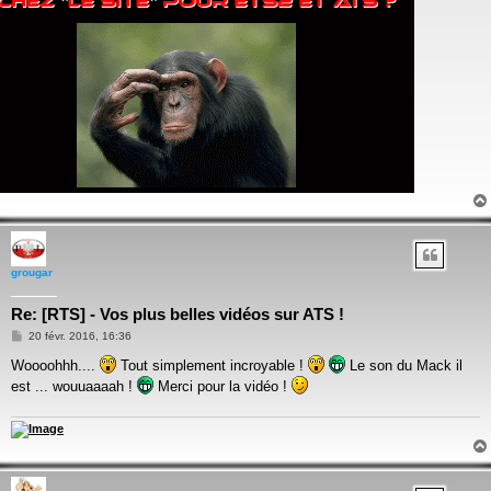
grougar
Re: [RTS] - Vos plus belles vidéos sur ATS !
Message
20 févr. 2016, 16:36
Woooohhh....
Tout simplement incroyable !
Le son du Mack il
est ... wouuaaaah !
Merci pour la vidéo !