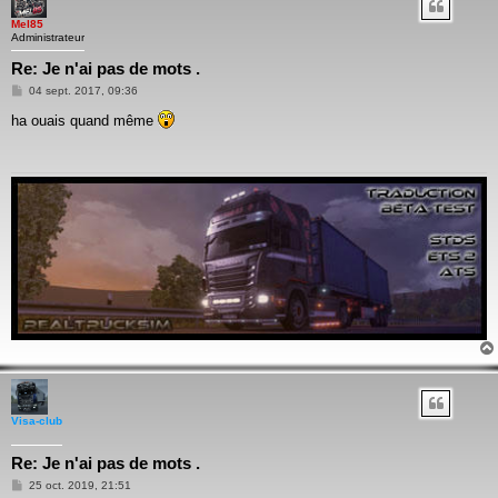
Mel85
Administrateur
Re: Je n'ai pas de mots .
Message
04 sept. 2017, 09:36
ha ouais quand même
Visa-club
Re: Je n'ai pas de mots .
Message
25 oct. 2019, 21:51