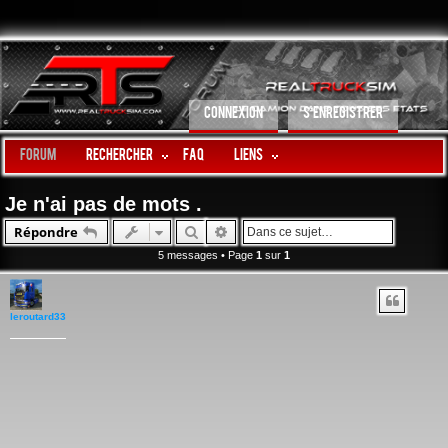
CONNEXION
S’ENREGISTRER
Forum
Rechercher
FAQ
LIENS
Je n'ai pas de mots .
Rechercher
Recherche avancée
Répondre
5 messages • Page
1
sur
1
leroutard33