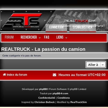
CONNEXION
S’ENREGISTRER
Forum
Rechercher
FAQ
LIENS
REALTRUCK - La passion du camion
Cette catégorie n’a pas de forum.
Aller à
Heures au format
UTC+02:00
Index du forum
Développé par
phpBB
® Forum Software © phpBB Limited
Traduit par
phpBB-fr.com
Confidentialité
|
Conditions
Inspired by
Christian Bullock
| Modified by
RealTruckSim