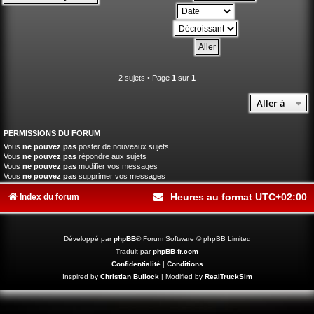
2 sujets • Page
1
sur
1
Aller à
PERMISSIONS DU FORUM
Vous
ne pouvez pas
poster de nouveaux sujets
Vous
ne pouvez pas
répondre aux sujets
Vous
ne pouvez pas
modifier vos messages
Vous
ne pouvez pas
supprimer vos messages
Heures au format
UTC+02:00
Index du forum
Développé par
phpBB
® Forum Software © phpBB Limited
Traduit par
phpBB-fr.com
Confidentialité
|
Conditions
Inspired by
Christian Bullock
| Modified by
RealTruckSim