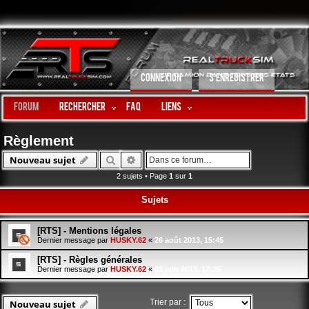
CONNEXION
S’ENREGISTRER
Forum
Rechercher
FAQ
LIENS
Règlement
Rechercher
Recherche avancée
Nouveau sujet
2 sujets • Page
1
sur
1
Sujets
[RTS] - Mentions légales
Dernier message par
HUSKY.62
«
26 août 2013, 15:45
[RTS] - Règles générales
Dernier message par
HUSKY.62
«
03 juin 2013, 17:25
Trier par :
Nouveau sujet