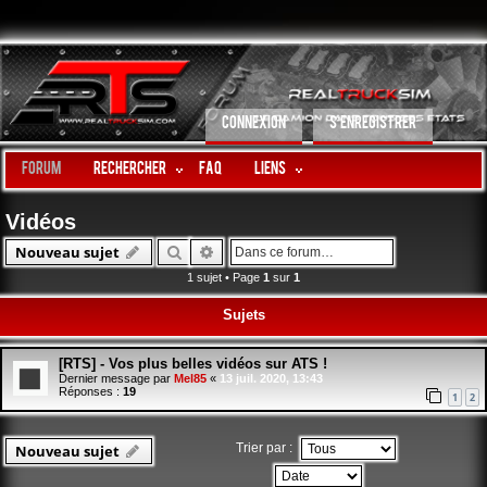
CONNEXION
S’ENREGISTRER
Forum
Rechercher
FAQ
LIENS
Vidéos
Rechercher
Recherche avancée
Nouveau sujet
1 sujet • Page
1
sur
1
Sujets
[RTS] - Vos plus belles vidéos sur ATS !
Dernier message par
Mel85
«
13 juil. 2020, 13:43
Réponses :
19
1
2
Trier par :
Nouveau sujet