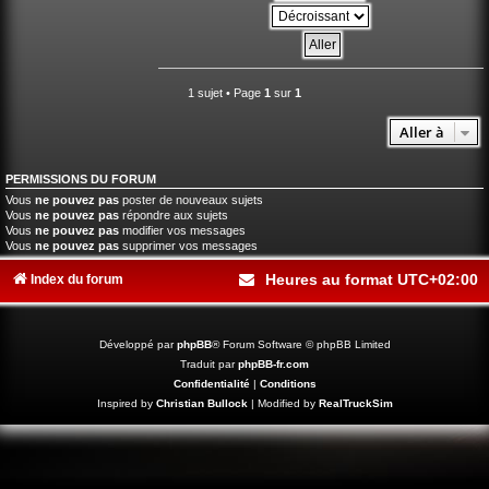
1 sujet • Page
1
sur
1
Aller à
PERMISSIONS DU FORUM
Vous
ne pouvez pas
poster de nouveaux sujets
Vous
ne pouvez pas
répondre aux sujets
Vous
ne pouvez pas
modifier vos messages
Vous
ne pouvez pas
supprimer vos messages
Heures au format
UTC+02:00
Index du forum
Développé par
phpBB
® Forum Software © phpBB Limited
Traduit par
phpBB-fr.com
Confidentialité
|
Conditions
Inspired by
Christian Bullock
| Modified by
RealTruckSim