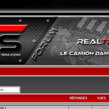
avancée
RÉPONSES
VUES
ATS !