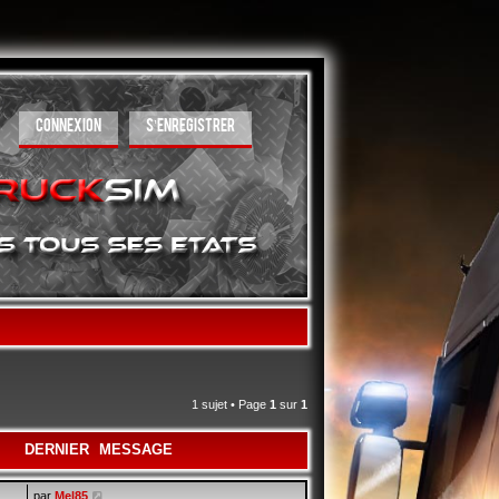
CONNEXION
S’ENREGISTRER
1 sujet • Page
1
sur
1
DERNIER MESSAGE
par
Mel85