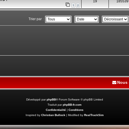
19
185539
1
2
Trier par :
Nous 
Développé par
phpBB
® Forum Software © phpBB Limited
Traduit par
phpBB-fr.com
Confidentialité
|
Conditions
Inspired by
Christian Bullock
| Modified by
RealTruckSim