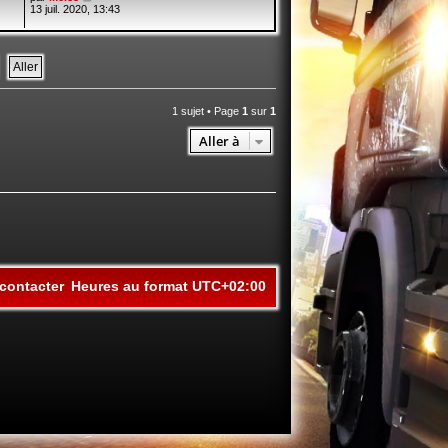
13 juil. 2020, 13:43
1 sujet • Page
1
sur
1
Aller à
contacter
Heures au format
UTC+02:00