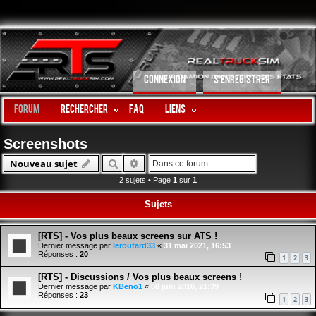
CONNEXION
S’ENREGISTRER
Forum
Rechercher
FAQ
LIENS
Screenshots
Rechercher
Recherche avancée
Nouveau sujet
2 sujets • Page
1
sur
1
Sujets
[RTS] - Vos plus beaux screens sur ATS !
Dernier message par
leroutard33
«
31 mai 2021, 16:53
Réponses :
20
1
2
3
[RTS] - Discussions / Vos plus beaux screens !
Dernier message par
KBeno1
«
08 juin 2016, 21:39
Réponses :
23
1
2
3