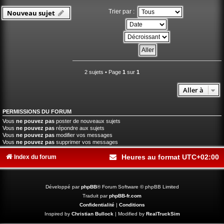
Trier par :
Nouveau sujet
2 sujets • Page
1
sur
1
Aller à
PERMISSIONS DU FORUM
Vous
ne pouvez pas
poster de nouveaux sujets
Vous
ne pouvez pas
répondre aux sujets
Vous
ne pouvez pas
modifier vos messages
Vous
ne pouvez pas
supprimer vos messages
Heures au format
UTC+02:00
Index du forum
Développé par
phpBB
® Forum Software © phpBB Limited
Traduit par
phpBB-fr.com
Confidentialité
|
Conditions
Inspired by
Christian Bullock
| Modified by
RealTruckSim