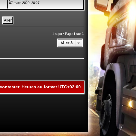
07 mars 2020, 20:27
1 sujet • Page
1
sur
1
Aller à
contacter
Heures au format
UTC+02:00