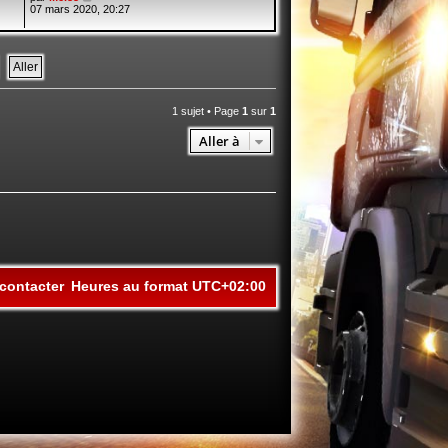
07 mars 2020, 20:27
1 sujet • Page
1
sur
1
Aller à
contacter
Heures au format
UTC+02:00