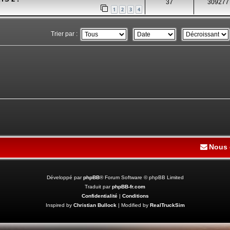
37
309277
1
2
3
4
Trier par :
Nous 
Développé par
phpBB
® Forum Software © phpBB Limited
Traduit par
phpBB-fr.com
Confidentialité
|
Conditions
Inspired by
Christian Bullock
| Modified by
RealTruckSim