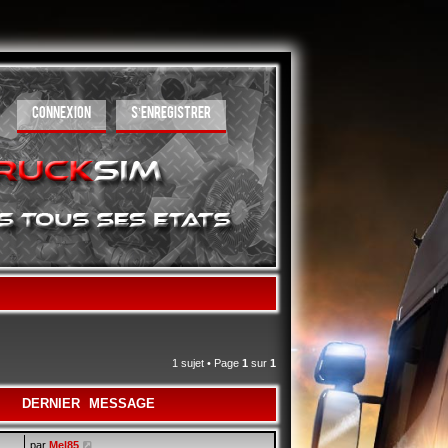
CONNEXION
S’ENREGISTRER
1 sujet • Page
1
sur
1
DERNIER MESSAGE
par
Mel85