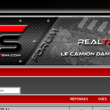
avancée
RÉPONSES
VUES
TS 2 !