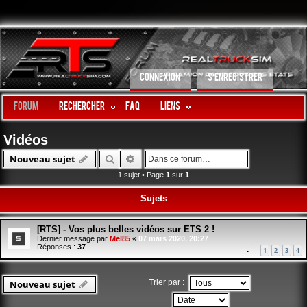
CONNEXION
S’ENREGISTRER
Forum
Rechercher
FAQ
LIENS
Vidéos
Rechercher
Recherche avancée
Nouveau sujet
1 sujet • Page
1
sur
1
Sujets
[RTS] - Vos plus belles vidéos sur ETS 2 !
Dernier message par
Mel85
«
07 mars 2020, 20:27
Réponses :
37
1
2
3
4
Trier par :
Nouveau sujet