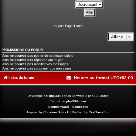
1 sujet • Page
1
sur
1
Aller à
PERMISSIONS DU FORUM
Vous
ne pouvez pas
poster de nouveaux sujets
Vous
ne pouvez pas
répondre aux sujets
Vous
ne pouvez pas
modifier vos messages
Vous
ne pouvez pas
supprimer vos messages
Heures au format
UTC+02:00
Index du forum
Développé par
phpBB
® Forum Software © phpBB Limited
Traduit par
phpBB-fr.com
Confidentialité
|
Conditions
Inspired by
Christian Bullock
| Modified by
RealTruckSim