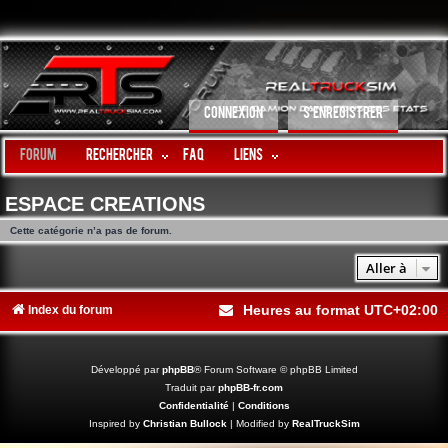
CONNEXION
S’ENREGISTRER
Forum
Rechercher
FAQ
LIENS
ESPACE CREATIONS
Cette catégorie n’a pas de forum.
Aller à
Heures au format
UTC+02:00
Index du forum
Développé par
phpBB
® Forum Software © phpBB Limited
Traduit par
phpBB-fr.com
Confidentialité
|
Conditions
Inspired by
Christian Bullock
| Modified by
RealTruckSim