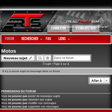
CONNEXION
S’ENREGISTRER
Forum
Rechercher
FAQ
LIENS
Motos
Rechercher
Recherche avancée
Nouveau sujet
0 sujet • Page
1
sur
1
Il n’y a aucun sujet ou message dans ce forum.
Aller à
PERMISSIONS DU FORUM
Vous
ne pouvez pas
poster de nouveaux sujets
Vous
ne pouvez pas
répondre aux sujets
Vous
ne pouvez pas
modifier vos messages
Vous
ne pouvez pas
supprimer vos messages