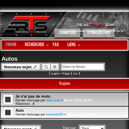
CONNEXION
S’ENREGISTRER
Forum
Rechercher
FAQ
LIENS
Autos
Rechercher
Recherche avancée
Nouveau sujet
2 sujets • Page
1
sur
1
Sujets
Je n'ai pas de mots .
Dernier message par
Visa-club
«
28 oct. 2019, 18:18
Réponses :
4
Auto
Dernier message par
leroutard33
«
30 sept. 2017, 10:35
Trier par :
Nouveau sujet