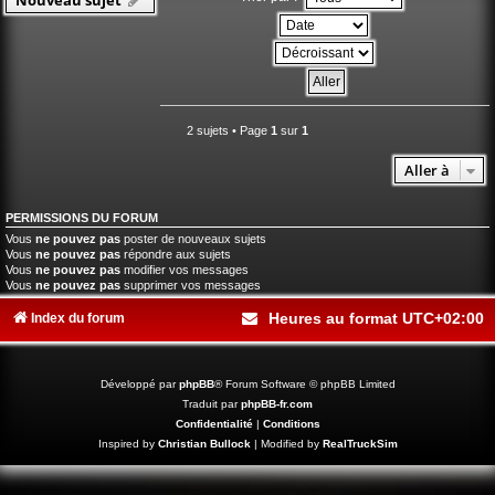
2 sujets • Page
1
sur
1
Aller à
PERMISSIONS DU FORUM
Vous
ne pouvez pas
poster de nouveaux sujets
Vous
ne pouvez pas
répondre aux sujets
Vous
ne pouvez pas
modifier vos messages
Vous
ne pouvez pas
supprimer vos messages
Heures au format
UTC+02:00
Index du forum
Développé par
phpBB
® Forum Software © phpBB Limited
Traduit par
phpBB-fr.com
Confidentialité
|
Conditions
Inspired by
Christian Bullock
| Modified by
RealTruckSim