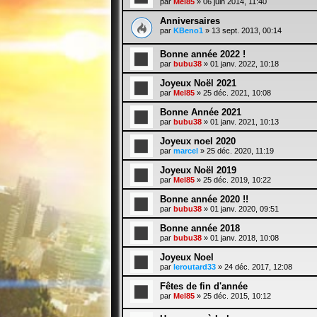
par
Mel85
» 06 juin 2014, 11:40
Anniversaires
par
KBeno1
» 13 sept. 2013, 00:14
Bonne année 2022 !
par
bubu38
» 01 janv. 2022, 10:18
Joyeux Noël 2021
par
Mel85
» 25 déc. 2021, 10:08
Bonne Année 2021
par
bubu38
» 01 janv. 2021, 10:13
Joyeux noel 2020
par
marcel
» 25 déc. 2020, 11:19
Joyeux Noël 2019
par
Mel85
» 25 déc. 2019, 10:22
Bonne année 2020 !!
par
bubu38
» 01 janv. 2020, 09:51
Bonne année 2018
par
bubu38
» 01 janv. 2018, 10:08
Joyeux Noel
par
leroutard33
» 24 déc. 2017, 12:08
Fêtes de fin d'année
par
Mel85
» 25 déc. 2015, 10:12