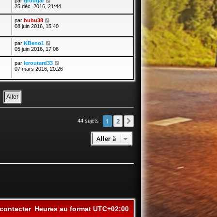
par
grougar
25 déc. 2016, 21:44
par
bubu38
08 juin 2016, 15:40
par
KBeno1
05 juin 2016, 17:06
par
leroutard33
07 mars 2016, 20:26
1
2
Suivante
44 sujets
Aller à
contacter
Heures au format
UTC+02:00