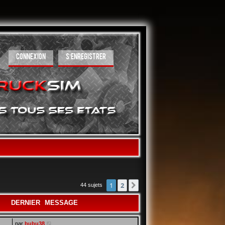
CONNEXION
S’ENREGISTRER
1
2
Suivante
44 sujets
DERNIER MESSAGE
par
bubu38