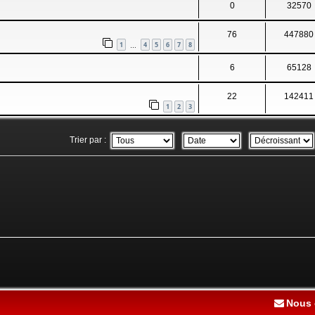
0
32570
76
447880
1
4
5
6
7
8
…
6
65128
22
142411
1
2
3
Trier par :
Nous 