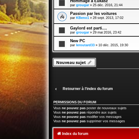
Hommage à Łukasz
par
grougar
» 25 déc. 2016, 21:44
Passion par les voitures
par
KBeno1
» 28 sept. 2013, 17:02
Gaylord est parti....
par
grougar
» 29 mai 2016, 23:42
New PC
par
leroutard33
» 10 déc. 2015, 19:30
Nouveau sujet
Retourner à l’index du forum
PERMISSIONS DU FORUM
Vous
ne pouvez pas
poster de nouveaux sujets
Vous
ne pouvez pas
répondre aux sujets
Vous
ne pouvez pas
modifier vos messages
Vous
ne pouvez pas
supprimer vos messages
Index du forum