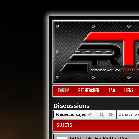
Forum
Rechercher
FAQ
LIENS
Discussions
Rechercher
Recherche 
Nouveau sujet
SUJETS
[RTS] - Juke-box RealTruckSim