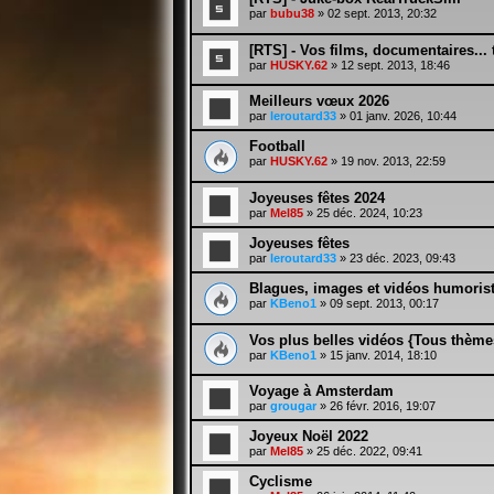
par
bubu38
» 02 sept. 2013, 20:32
[RTS] - Vos films, documentaires... 
par
HUSKY.62
» 12 sept. 2013, 18:46
Meilleurs vœux 2026
par
leroutard33
» 01 janv. 2026, 10:44
Football
par
HUSKY.62
» 19 nov. 2013, 22:59
Joyeuses fêtes 2024
par
Mel85
» 25 déc. 2024, 10:23
Joyeuses fêtes
par
leroutard33
» 23 déc. 2023, 09:43
Blagues, images et vidéos humoris
par
KBeno1
» 09 sept. 2013, 00:17
Vos plus belles vidéos {Tous thème
par
KBeno1
» 15 janv. 2014, 18:10
Voyage à Amsterdam
par
grougar
» 26 févr. 2016, 19:07
Joyeux Noël 2022
par
Mel85
» 25 déc. 2022, 09:41
Cyclisme