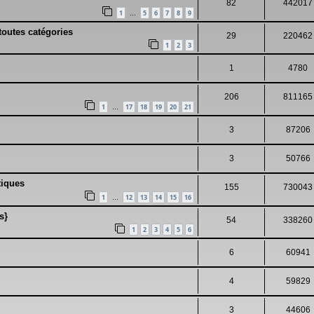
82
442017
1
5
6
7
8
9
…
toutes catégories
29
220462
1
2
3
1
4780
206
811165
1
17
18
19
20
21
…
3
87206
3
50766
tiques
155
730043
1
12
13
14
15
16
…
s}
54
338260
1
2
3
4
5
6
6
60941
4
59829
3
44606