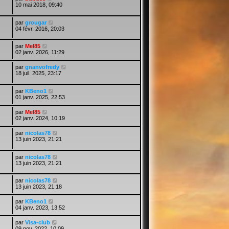
10 mai 2018, 09:40
par
grougar
04 févr. 2016, 20:03
par
Mel85
02 janv. 2026, 11:29
par
gnanvofredy
18 juil. 2025, 23:17
par
KBeno1
01 janv. 2025, 22:53
par
Mel85
02 janv. 2024, 10:19
par
nicolas78
13 juin 2023, 21:21
par
nicolas78
13 juin 2023, 21:21
par
nicolas78
13 juin 2023, 21:18
par
KBeno1
04 janv. 2023, 13:52
par
Visa-club
09 nov. 2022, 10:09