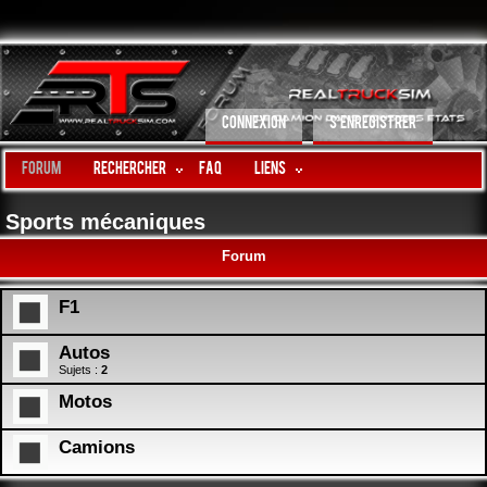
CONNEXION
S’ENREGISTRER
Forum
Rechercher
FAQ
LIENS
Sports mécaniques
Forum
F1
Autos
Sujets :
2
Motos
Camions