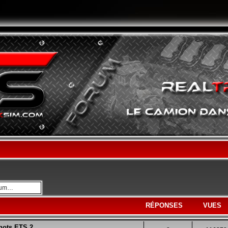
avancée
RÉPONSES
VUES
hots ETS 2