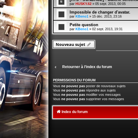
par
HUSKY.62
» 05 sept. 2013, 00:05
Impossible de changer d'avatar.
par
KBeno1
» 15 déc. 2013, 23:16
Petite question
par
KBeno1
» 02 sept. 2013, 19:31
Nouveau sujet
Retourner à l’index du forum
PERMISSIONS DU FORUM
Vous
ne pouvez pas
poster de nouveaux sujets
Vous
ne pouvez pas
répondre aux sujets
Vous
ne pouvez pas
modifier vos messages
Vous
ne pouvez pas
supprimer vos messages
Index du forum