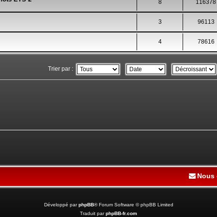
8
116378
3
96113
4
78616
Trier par :
Nous 
Développé par
phpBB
® Forum Software © phpBB Limited
Traduit par
phpBB-fr.com