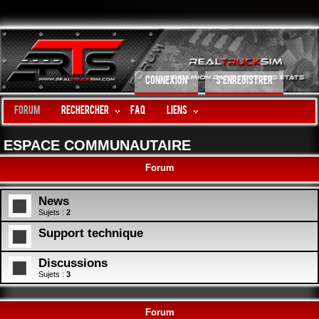
CONNEXION
S’ENREGISTRER
Forum
Rechercher
FAQ
LIENS
ESPACE COMMUNAUTAIRE
Forum
News
Sujets :
2
Support technique
Discussions
Sujets :
3
Forum