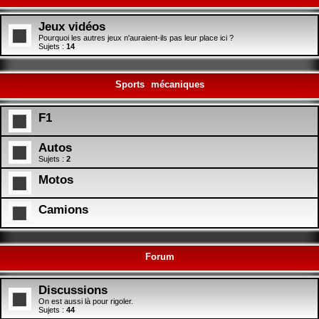
Jeux vidéos
Pourquoi les autres jeux n'auraient-ils pas leur place ici ?
Sujets :
14
Sports mécaniques
F1
Autos
Sujets :
2
Motos
Camions
Forum
Discussions
On est aussi là pour rigoler.
Sujets :
44