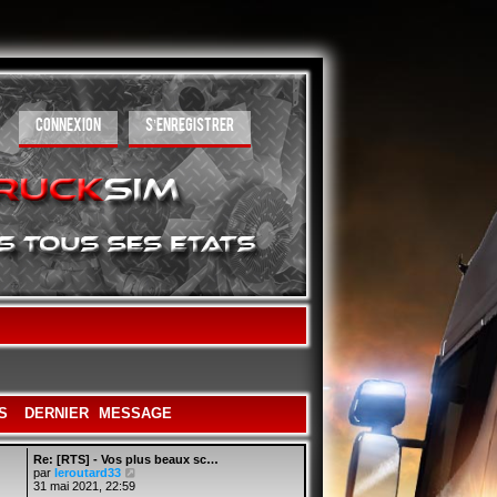
CONNEXION
S’ENREGISTRER
S
DERNIER MESSAGE
Re: [RTS] - Vos plus beaux sc…
Voir
par
leroutard33
le
31 mai 2021, 22:59