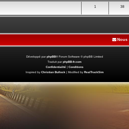
1
38
Nous 
Développé par
phpBB
® Forum Software © phpBB Limited
Traduit par
phpBB-fr.com
Confidentialité
|
Conditions
Inspired by
Christian Bullock
| Modified by
RealTruckSim