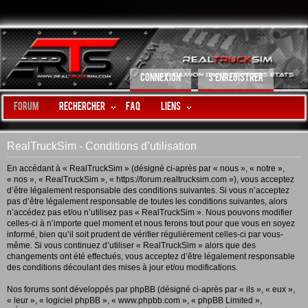
CONNEXION
S’ENREGISTRER
Forum
Rechercher
FAQ
LIENS
RealTruckSim - Conditions d’utilisation
En accédant à « RealTruckSim » (désigné ci-après par « nous », « notre »,
« nos », « RealTruckSim », « https://forum.realtrucksim.com »), vous acceptez
d’être légalement responsable des conditions suivantes. Si vous n’acceptez
pas d’être légalement responsable de toutes les conditions suivantes, alors
n’accédez pas et/ou n’utilisez pas « RealTruckSim ». Nous pouvons modifier
celles-ci à n’importe quel moment et nous ferons tout pour que vous en soyez
informé, bien qu’il soit prudent de vérifier régulièrement celles-ci par vous-
même. Si vous continuez d’utiliser « RealTruckSim » alors que des
changements ont été effectués, vous acceptez d’être légalement responsable
des conditions découlant des mises à jour et/ou modifications.
Nos forums sont développés par phpBB (désigné ci-après par « ils », « eux »,
« leur », « logiciel phpBB », « www.phpbb.com », « phpBB Limited »,