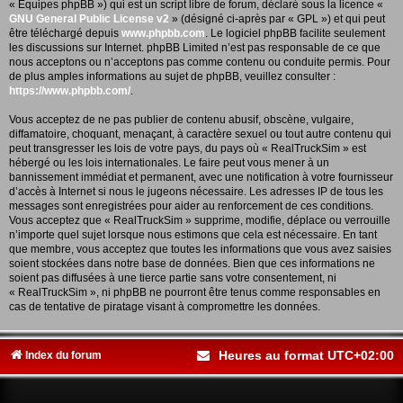
« Équipes phpBB ») qui est un script libre de forum, déclaré sous la licence «
GNU General Public License v2
» (désigné ci-après par « GPL ») et qui peut
être téléchargé depuis
www.phpbb.com
. Le logiciel phpBB facilite seulement
les discussions sur Internet. phpBB Limited n’est pas responsable de ce que
nous acceptons ou n’acceptons pas comme contenu ou conduite permis. Pour
de plus amples informations au sujet de phpBB, veuillez consulter :
https://www.phpbb.com/
.
Vous acceptez de ne pas publier de contenu abusif, obscène, vulgaire,
diffamatoire, choquant, menaçant, à caractère sexuel ou tout autre contenu qui
peut transgresser les lois de votre pays, du pays où « RealTruckSim » est
hébergé ou les lois internationales. Le faire peut vous mener à un
bannissement immédiat et permanent, avec une notification à votre fournisseur
d’accès à Internet si nous le jugeons nécessaire. Les adresses IP de tous les
messages sont enregistrées pour aider au renforcement de ces conditions.
Vous acceptez que « RealTruckSim » supprime, modifie, déplace ou verrouille
n’importe quel sujet lorsque nous estimons que cela est nécessaire. En tant
que membre, vous acceptez que toutes les informations que vous avez saisies
soient stockées dans notre base de données. Bien que ces informations ne
soient pas diffusées à une tierce partie sans votre consentement, ni
« RealTruckSim », ni phpBB ne pourront être tenus comme responsables en
cas de tentative de piratage visant à compromettre les données.
Heures au format
UTC+02:00
Index du forum