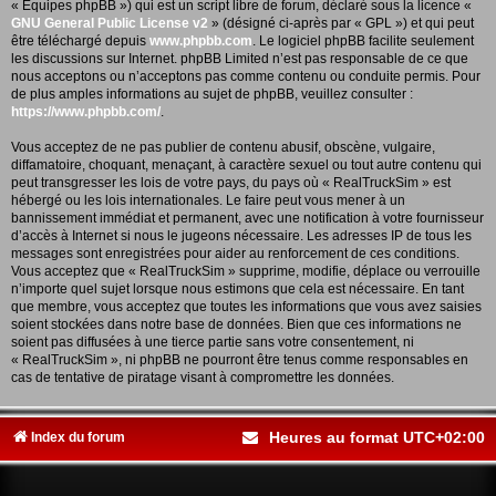
« Équipes phpBB ») qui est un script libre de forum, déclaré sous la licence «
GNU General Public License v2
» (désigné ci-après par « GPL ») et qui peut
être téléchargé depuis
www.phpbb.com
. Le logiciel phpBB facilite seulement
les discussions sur Internet. phpBB Limited n’est pas responsable de ce que
nous acceptons ou n’acceptons pas comme contenu ou conduite permis. Pour
de plus amples informations au sujet de phpBB, veuillez consulter :
https://www.phpbb.com/
.
Vous acceptez de ne pas publier de contenu abusif, obscène, vulgaire,
diffamatoire, choquant, menaçant, à caractère sexuel ou tout autre contenu qui
peut transgresser les lois de votre pays, du pays où « RealTruckSim » est
hébergé ou les lois internationales. Le faire peut vous mener à un
bannissement immédiat et permanent, avec une notification à votre fournisseur
d’accès à Internet si nous le jugeons nécessaire. Les adresses IP de tous les
messages sont enregistrées pour aider au renforcement de ces conditions.
Vous acceptez que « RealTruckSim » supprime, modifie, déplace ou verrouille
n’importe quel sujet lorsque nous estimons que cela est nécessaire. En tant
que membre, vous acceptez que toutes les informations que vous avez saisies
soient stockées dans notre base de données. Bien que ces informations ne
soient pas diffusées à une tierce partie sans votre consentement, ni
« RealTruckSim », ni phpBB ne pourront être tenus comme responsables en
cas de tentative de piratage visant à compromettre les données.
Heures au format
UTC+02:00
Index du forum