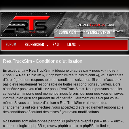
CONNEXION
S’ENREGISTRER
Forum
Rechercher
FAQ
LIENS
RealTruckSim - Conditions d’utilisation
En accédant à « RealTruckSim » (désigné ci-après par « nous », « notre »,
« nos », « RealTruckSim », « https://forum.realtrucksim.com »), vous acceptez
d’être légalement responsable des conditions suivantes. Si vous n’acceptez
pas d’être légalement responsable de toutes les conditions suivantes, alors
n’accédez pas et/ou n’utilisez pas « RealTruckSim ». Nous pouvons modifier
celles-ci à n’importe quel moment et nous ferons tout pour que vous en soyez
informé, bien qu’il soit prudent de vérifier régulièrement celles-ci par vous-
même. Si vous continuez d’utiliser « RealTruckSim » alors que des
changements ont été effectués, vous acceptez d’être légalement responsable
des conditions découlant des mises à jour et/ou modifications.
Nos forums sont développés par phpBB (désigné ci-après par « ils », « eux »,
« leur », « logiciel phpBB », « www.phpbb.com », « phpBB Limited »,