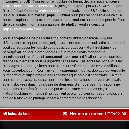
« Équipes phpBB ») qui est un script libre de forum, déclaré sous la licence «
GNU General Public License v2
» (désigné ci-après par « GPL ») et qui peut
être téléchargé depuis
www.phpbb.com
. Le logiciel phpBB facilite seulement
les discussions sur Internet. phpBB Limited n’est pas responsable de ce que
nous acceptons ou n’acceptons pas comme contenu ou conduite permis. Pour
de plus amples informations au sujet de phpBB, veuillez consulter :
https://www.phpbb.com/
.
Vous acceptez de ne pas publier de contenu abusif, obscène, vulgaire,
diffamatoire, choquant, menaçant, à caractère sexuel ou tout autre contenu qui
peut transgresser les lois de votre pays, du pays où « RealTruckSim » est
hébergé ou les lois internationales. Le faire peut vous mener à un
bannissement immédiat et permanent, avec une notification à votre fournisseur
d’accès à Internet si nous le jugeons nécessaire. Les adresses IP de tous les
messages sont enregistrées pour aider au renforcement de ces conditions.
Vous acceptez que « RealTruckSim » supprime, modifie, déplace ou verrouille
n’importe quel sujet lorsque nous estimons que cela est nécessaire. En tant
que membre, vous acceptez que toutes les informations que vous avez saisies
soient stockées dans notre base de données. Bien que ces informations ne
soient pas diffusées à une tierce partie sans votre consentement, ni
« RealTruckSim », ni phpBB ne pourront être tenus comme responsables en
cas de tentative de piratage visant à compromettre les données.
Heures au format
UTC+02:00
Index du forum