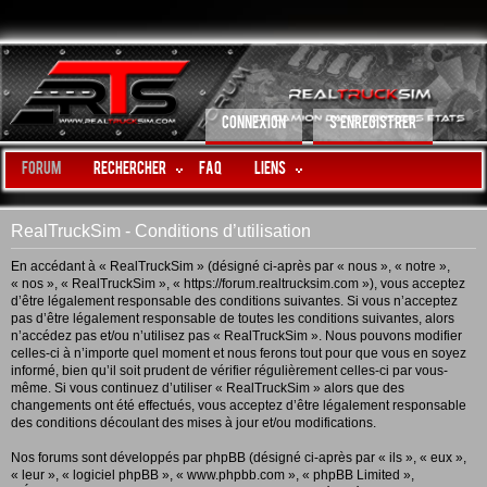
CONNEXION
S’ENREGISTRER
Forum
Rechercher
FAQ
LIENS
RealTruckSim - Conditions d’utilisation
En accédant à « RealTruckSim » (désigné ci-après par « nous », « notre »,
« nos », « RealTruckSim », « https://forum.realtrucksim.com »), vous acceptez
d’être légalement responsable des conditions suivantes. Si vous n’acceptez
pas d’être légalement responsable de toutes les conditions suivantes, alors
n’accédez pas et/ou n’utilisez pas « RealTruckSim ». Nous pouvons modifier
celles-ci à n’importe quel moment et nous ferons tout pour que vous en soyez
informé, bien qu’il soit prudent de vérifier régulièrement celles-ci par vous-
même. Si vous continuez d’utiliser « RealTruckSim » alors que des
changements ont été effectués, vous acceptez d’être légalement responsable
des conditions découlant des mises à jour et/ou modifications.
Nos forums sont développés par phpBB (désigné ci-après par « ils », « eux »,
« leur », « logiciel phpBB », « www.phpbb.com », « phpBB Limited »,