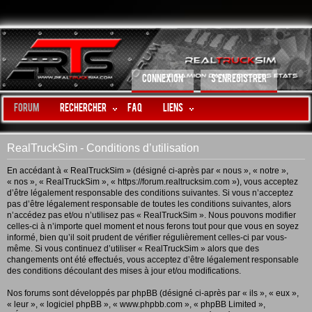
CONNEXION
S’ENREGISTRER
Forum
Rechercher
FAQ
LIENS
RealTruckSim - Conditions d’utilisation
En accédant à « RealTruckSim » (désigné ci-après par « nous », « notre »,
« nos », « RealTruckSim », « https://forum.realtrucksim.com »), vous acceptez
d’être légalement responsable des conditions suivantes. Si vous n’acceptez
pas d’être légalement responsable de toutes les conditions suivantes, alors
n’accédez pas et/ou n’utilisez pas « RealTruckSim ». Nous pouvons modifier
celles-ci à n’importe quel moment et nous ferons tout pour que vous en soyez
informé, bien qu’il soit prudent de vérifier régulièrement celles-ci par vous-
même. Si vous continuez d’utiliser « RealTruckSim » alors que des
changements ont été effectués, vous acceptez d’être légalement responsable
des conditions découlant des mises à jour et/ou modifications.
Nos forums sont développés par phpBB (désigné ci-après par « ils », « eux »,
« leur », « logiciel phpBB », « www.phpbb.com », « phpBB Limited »,