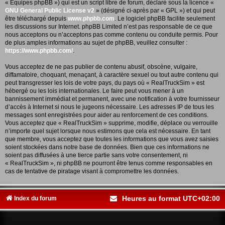
« Équipes phpBB ») qui est un script libre de forum, déclaré sous la licence «
GNU General Public License v2
» (désigné ci-après par « GPL ») et qui peut
être téléchargé depuis
www.phpbb.com
. Le logiciel phpBB facilite seulement
les discussions sur Internet. phpBB Limited n’est pas responsable de ce que
nous acceptons ou n’acceptons pas comme contenu ou conduite permis. Pour
de plus amples informations au sujet de phpBB, veuillez consulter :
https://www.phpbb.com/
.
Vous acceptez de ne pas publier de contenu abusif, obscène, vulgaire,
diffamatoire, choquant, menaçant, à caractère sexuel ou tout autre contenu qui
peut transgresser les lois de votre pays, du pays où « RealTruckSim » est
hébergé ou les lois internationales. Le faire peut vous mener à un
bannissement immédiat et permanent, avec une notification à votre fournisseur
d’accès à Internet si nous le jugeons nécessaire. Les adresses IP de tous les
messages sont enregistrées pour aider au renforcement de ces conditions.
Vous acceptez que « RealTruckSim » supprime, modifie, déplace ou verrouille
n’importe quel sujet lorsque nous estimons que cela est nécessaire. En tant
que membre, vous acceptez que toutes les informations que vous avez saisies
soient stockées dans notre base de données. Bien que ces informations ne
soient pas diffusées à une tierce partie sans votre consentement, ni
« RealTruckSim », ni phpBB ne pourront être tenus comme responsables en
cas de tentative de piratage visant à compromettre les données.
Heures au format
UTC+02:00
Index du forum