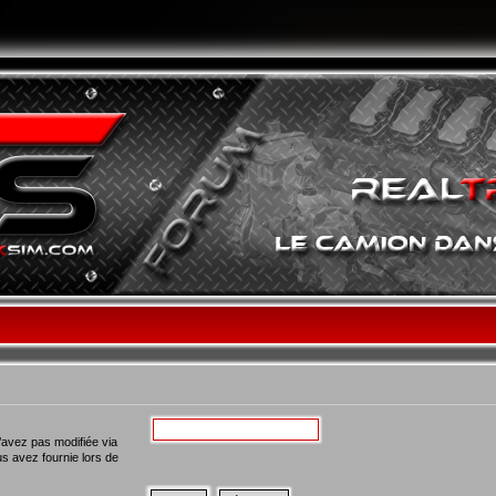
’avez pas modifiée via
ous avez fournie lors de