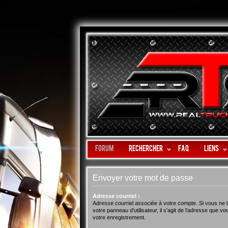
Forum
Rechercher
FAQ
LIENS
Envoyer votre mot de passe
Adresse courriel :
Adresse courriel associée à votre compte. Si vous ne l
votre panneau d’utilisateur, il s’agit de l’adresse que v
votre enregistrement.