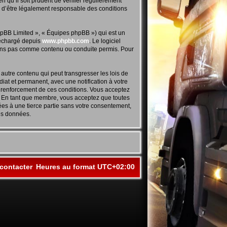
 qu’il soit prudent de vérifier régulièrement
z d’être légalement responsable des conditions
hpBB Limited », « Équipes phpBB ») qui est un
éléchargé depuis
www.phpbb.com
. Le logiciel
tons pas comme contenu ou conduite permis. Pour
autre contenu qui peut transgresser les lois de
at et permanent, avec une notification à votre
u renforcement de ces conditions. Vous acceptez
. En tant que membre, vous acceptez que toutes
ées à une tierce partie sans votre consentement,
es données.
contacter
Heures au format
UTC+02:00