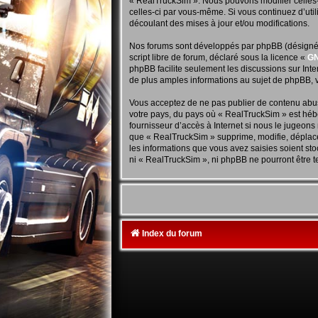
« RealTruckSim ». Nous pouvons modifier celles-c
celles-ci par vous-même. Si vous continuez d’ut
découlant des mises à jour et/ou modifications.
Nos forums sont développés par phpBB (désigné ci
script libre de forum, déclaré sous la licence «
GN
phpBB facilite seulement les discussions sur In
de plus amples informations au sujet de phpBB, v
Vous acceptez de ne pas publier de contenu abusi
votre pays, du pays où « RealTruckSim » est hébe
fournisseur d’accès à Internet si nous le jugeon
que « RealTruckSim » supprime, modifie, déplace
les informations que vous avez saisies soient st
ni « RealTruckSim », ni phpBB ne pourront être 
Index du forum