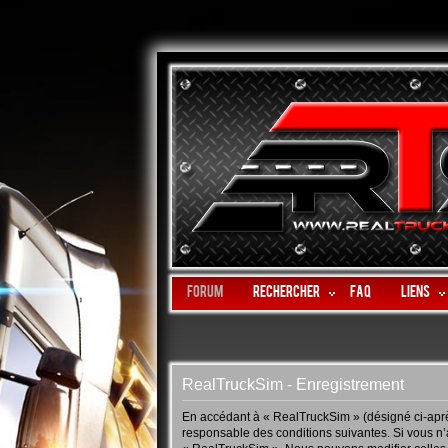
Forum
Rechercher
FAQ
LIENS
RealTruckSim - Enregistrement
En accédant à « RealTruckSim » (désigné ci-après
responsable des conditions suivantes. Si vous n’