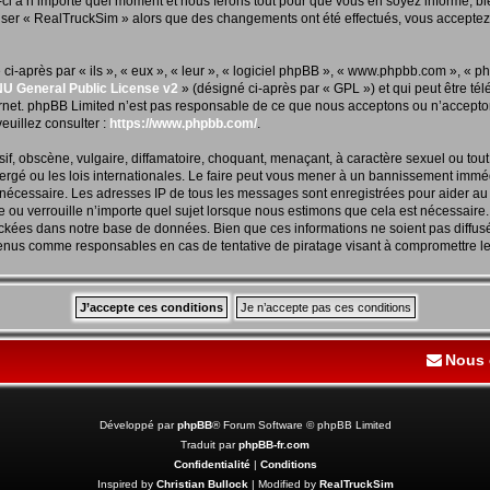
i à n’importe quel moment et nous ferons tout pour que vous en soyez informé, bien
iliser « RealTruckSim » alors que des changements ont été effectués, vous accepte
-après par « ils », « eux », « leur », « logiciel phpBB », « www.phpbb.com », « p
U General Public License v2
» (désigné ci-après par « GPL ») et qui peut être t
ternet. phpBB Limited n’est pas responsable de ce que nous acceptons ou n’accep
euillez consulter :
https://www.phpbb.com/
.
f, obscène, vulgaire, diffamatoire, choquant, menaçant, à caractère sexuel ou tout 
rgé ou les lois internationales. Le faire peut vous mener à un bannissement immédi
s nécessaire. Les adresses IP de tous les messages sont enregistrées pour aider a
 ou verrouille n’importe quel sujet lorsque nous estimons que cela est nécessaire
ockées dans notre base de données. Bien que ces informations ne soient pas diffus
tenus comme responsables en cas de tentative de piratage visant à compromettre l
Nous 
Développé par
phpBB
® Forum Software © phpBB Limited
Traduit par
phpBB-fr.com
Confidentialité
|
Conditions
Inspired by
Christian Bullock
| Modified by
RealTruckSim