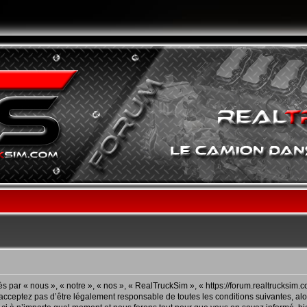
 par « nous », « notre », « nos », « RealTruckSim », « https://forum.realtrucksim.
acceptez pas d’être légalement responsable de toutes les conditions suivantes, alor