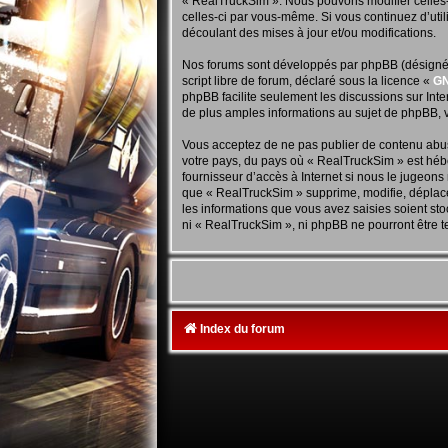
« RealTruckSim ». Nous pouvons modifier celles-c
celles-ci par vous-même. Si vous continuez d’ut
découlant des mises à jour et/ou modifications.
Nos forums sont développés par phpBB (désigné ci
script libre de forum, déclaré sous la licence «
GN
phpBB facilite seulement les discussions sur In
de plus amples informations au sujet de phpBB, v
Vous acceptez de ne pas publier de contenu abusi
votre pays, du pays où « RealTruckSim » est hébe
fournisseur d’accès à Internet si nous le jugeon
que « RealTruckSim » supprime, modifie, déplace
les informations que vous avez saisies soient st
ni « RealTruckSim », ni phpBB ne pourront être 
Index du forum