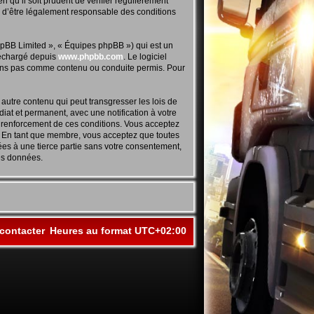
 qu’il soit prudent de vérifier régulièrement
z d’être légalement responsable des conditions
hpBB Limited », « Équipes phpBB ») qui est un
éléchargé depuis
www.phpbb.com
. Le logiciel
tons pas comme contenu ou conduite permis. Pour
autre contenu qui peut transgresser les lois de
at et permanent, avec une notification à votre
u renforcement de ces conditions. Vous acceptez
. En tant que membre, vous acceptez que toutes
ées à une tierce partie sans votre consentement,
es données.
contacter
Heures au format
UTC+02:00