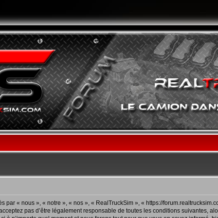
 par « nous », « notre », « nos », « RealTruckSim », « https://forum.realtrucksim.
acceptez pas d’être légalement responsable de toutes les conditions suivantes, alor