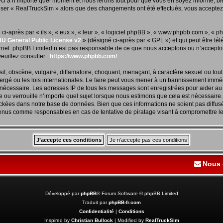
i à n’importe quel moment et nous ferons tout pour que vous en soyez informé, bien
iliser « RealTruckSim » alors que des changements ont été effectués, vous accepte
-après par « ils », « eux », « leur », « logiciel phpBB », « www.phpbb.com », « p
U General Public License v2
» (désigné ci-après par « GPL ») et qui peut être t
ternet. phpBB Limited n’est pas responsable de ce que nous acceptons ou n’accep
euillez consulter :
https://www.phpbb.com/
.
f, obscène, vulgaire, diffamatoire, choquant, menaçant, à caractère sexuel ou tout 
rgé ou les lois internationales. Le faire peut vous mener à un bannissement immédi
s nécessaire. Les adresses IP de tous les messages sont enregistrées pour aider a
 ou verrouille n’importe quel sujet lorsque nous estimons que cela est nécessaire
ockées dans notre base de données. Bien que ces informations ne soient pas diffus
tenus comme responsables en cas de tentative de piratage visant à compromettre l
Nous 
Développé par
phpBB
® Forum Software © phpBB Limited
Traduit par
phpBB-fr.com
Confidentialité
|
Conditions
Inspired by
Christian Bullock
| Modified by
RealTruckSim