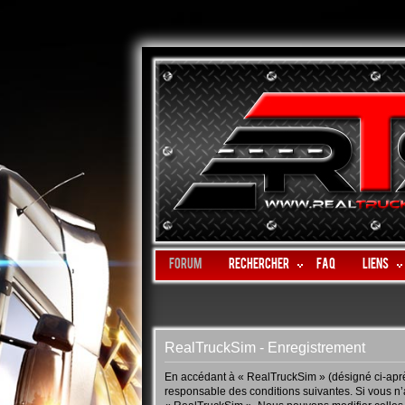
Forum
Rechercher
FAQ
LIENS
RealTruckSim - Enregistrement
En accédant à « RealTruckSim » (désigné ci-après
responsable des conditions suivantes. Si vous n’