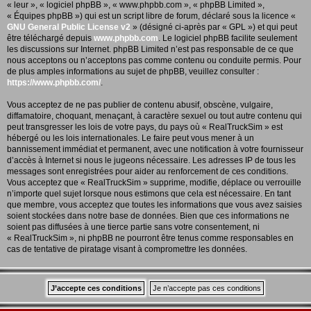
« leur », « logiciel phpBB », « www.phpbb.com », « phpBB Limited »,
« Équipes phpBB ») qui est un script libre de forum, déclaré sous la licence «
GNU General Public License v2
» (désigné ci-après par « GPL ») et qui peut
être téléchargé depuis
www.phpbb.com
. Le logiciel phpBB facilite seulement
les discussions sur Internet. phpBB Limited n’est pas responsable de ce que
nous acceptons ou n’acceptons pas comme contenu ou conduite permis. Pour
de plus amples informations au sujet de phpBB, veuillez consulter :
https://www.phpbb.com/
.
Vous acceptez de ne pas publier de contenu abusif, obscène, vulgaire,
diffamatoire, choquant, menaçant, à caractère sexuel ou tout autre contenu qui
peut transgresser les lois de votre pays, du pays où « RealTruckSim » est
hébergé ou les lois internationales. Le faire peut vous mener à un
bannissement immédiat et permanent, avec une notification à votre fournisseur
d’accès à Internet si nous le jugeons nécessaire. Les adresses IP de tous les
messages sont enregistrées pour aider au renforcement de ces conditions.
Vous acceptez que « RealTruckSim » supprime, modifie, déplace ou verrouille
n’importe quel sujet lorsque nous estimons que cela est nécessaire. En tant
que membre, vous acceptez que toutes les informations que vous avez saisies
soient stockées dans notre base de données. Bien que ces informations ne
soient pas diffusées à une tierce partie sans votre consentement, ni
« RealTruckSim », ni phpBB ne pourront être tenus comme responsables en
cas de tentative de piratage visant à compromettre les données.