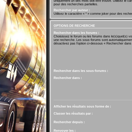
uniquement un des mots doit être trouvé. Utilisez le c
pour des recherches partielles.
Rechercher par auteur :
Utilisez le caractère « * » comme joker pour des recher
OPTIONS DE RECHERCHE
Rechercher dans les forums :
Choisissez le forum ou les forums dans le(s)quel(s) vo
une recherche. Les sous-forums sont automatiquement
désactivez pas l’option ci-dessous « Rechercher dans
Rechercher dans les sous-forums :
Rechercher dans :
Afficher les résultats sous forme de :
Classer les résultats par :
Rechercher depuis :
Renvoyer les :