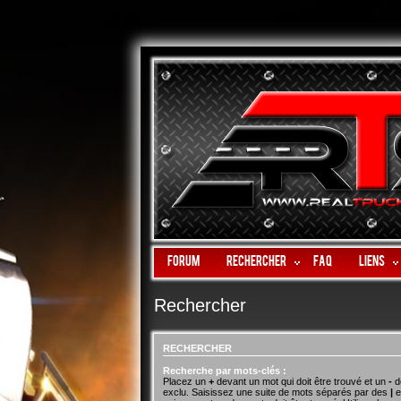
Forum
Rechercher
FAQ
LIENS
Rechercher
RECHERCHER
Recherche par mots-clés :
Placez un
+
devant un mot qui doit être trouvé et un
-
de
exclu. Saisissez une suite de mots séparés par des
|
e