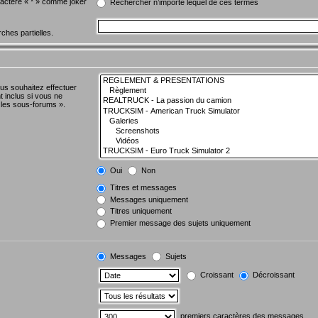
aractère « * » comme joker
Rechercher n’importe lequel de ces termes
ches partielles.
us souhaitez effectuer
 inclus si vous ne
 les sous-forums ».
Oui
Non
Titres et messages
Messages uniquement
Titres uniquement
Premier message des sujets uniquement
Messages
Sujets
Croissant
Décroissant
premiers caractères des messages