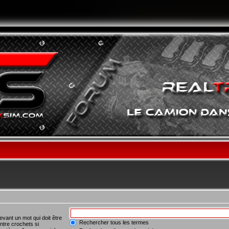
vant un mot qui doit être
Rechercher tous les termes
ntre crochets si