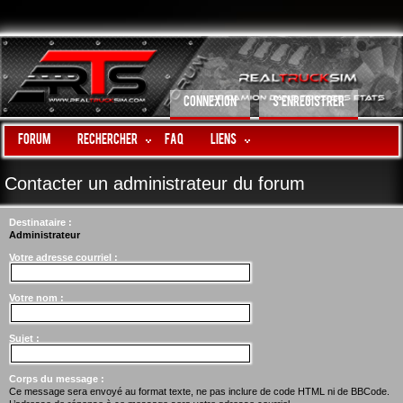
CONNEXION
S’ENREGISTRER
Forum
Rechercher
FAQ
LIENS
Contacter un administrateur du forum
Destinataire :
Administrateur
Votre adresse courriel :
Votre nom :
Sujet :
Corps du message :
Ce message sera envoyé au format texte, ne pas inclure de code HTML ni de BBCode.