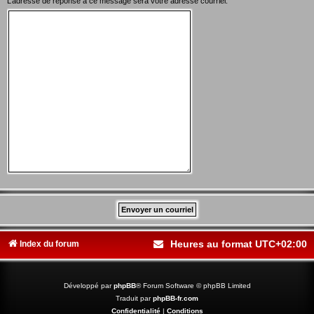
L’adresse de réponse à ce message sera votre adresse courriel.
Heures au format
UTC+02:00
Index du forum
Développé par
phpBB
® Forum Software © phpBB Limited
Traduit par
phpBB-fr.com
Confidentialité
|
Conditions