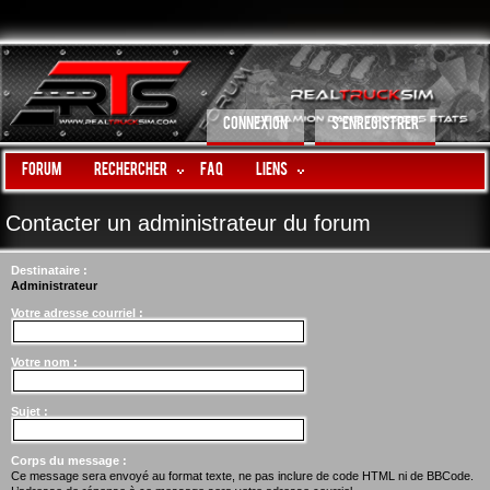
CONNEXION
S’ENREGISTRER
Forum
Rechercher
FAQ
LIENS
Contacter un administrateur du forum
Destinataire :
Administrateur
Votre adresse courriel :
Votre nom :
Sujet :
Corps du message :
Ce message sera envoyé au format texte, ne pas inclure de code HTML ni de BBCode.