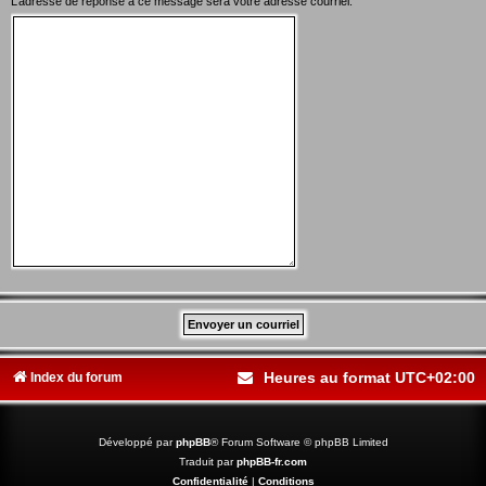
L’adresse de réponse à ce message sera votre adresse courriel.
Heures au format
UTC+02:00
Index du forum
Développé par
phpBB
® Forum Software © phpBB Limited
Traduit par
phpBB-fr.com
Confidentialité
|
Conditions