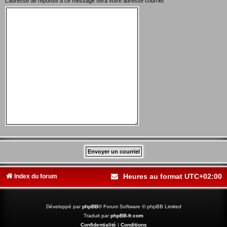
L’adresse de réponse à ce message sera votre adresse courriel.
Heures au format
UTC+02:00
Index du forum
Développé par
phpBB
® Forum Software © phpBB Limited
Traduit par
phpBB-fr.com
Confidentialité
|
Conditions