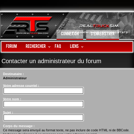
CONNEXION
S’ENREGISTRER
Forum
Rechercher
FAQ
LIENS
Contacter un administrateur du forum
Destinataire :
Administrateur
Votre adresse courriel :
Votre nom :
Sujet :
Corps du message :
Ce message sera envoyé au format texte, ne pas inclure de code HTML ni de BBCode.