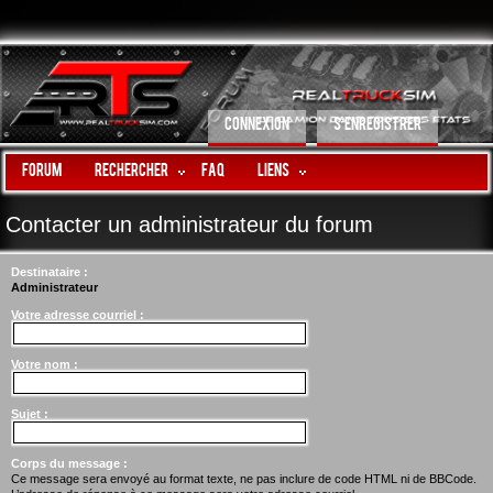
CONNEXION
S’ENREGISTRER
Forum
Rechercher
FAQ
LIENS
Contacter un administrateur du forum
Destinataire :
Administrateur
Votre adresse courriel :
Votre nom :
Sujet :
Corps du message :
Ce message sera envoyé au format texte, ne pas inclure de code HTML ni de BBCode.