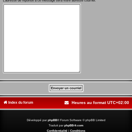
L’adresse de réponse à ce message sera votre adresse courriel.
Heures au format
UTC+02:00
Index du forum
Développé par
phpBB
® Forum Software © phpBB Limited
Traduit par
phpBB-fr.com
Confidentialité
|
Conditions