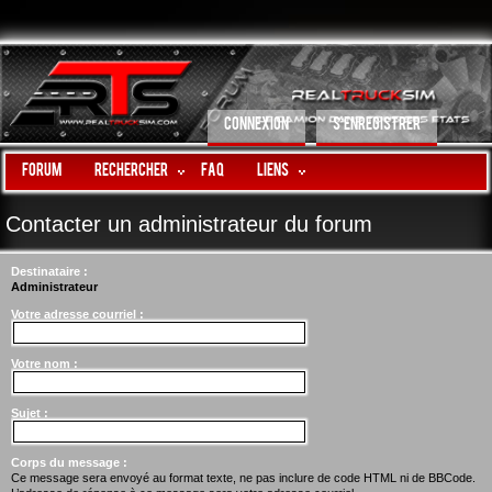
CONNEXION
S’ENREGISTRER
Forum
Rechercher
FAQ
LIENS
Contacter un administrateur du forum
Destinataire :
Administrateur
Votre adresse courriel :
Votre nom :
Sujet :
Corps du message :
Ce message sera envoyé au format texte, ne pas inclure de code HTML ni de BBCode.