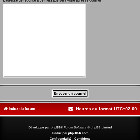
L’adresse de réponse à ce message sera votre adresse courriel.
Heures au format
UTC+02:00
Index du forum
Développé par
phpBB
® Forum Software © phpBB Limited
Traduit par
phpBB-fr.com
Confidentialité
|
Conditions