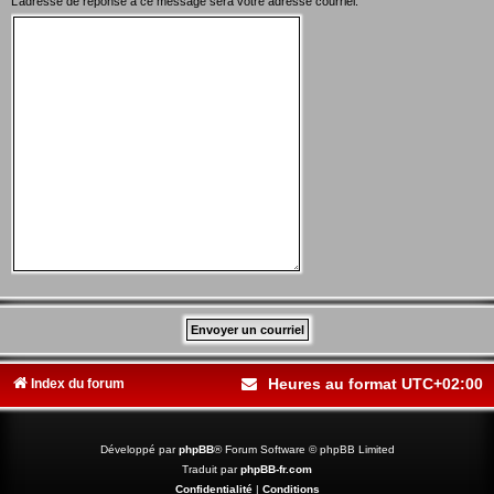
L’adresse de réponse à ce message sera votre adresse courriel.
Heures au format
UTC+02:00
Index du forum
Développé par
phpBB
® Forum Software © phpBB Limited
Traduit par
phpBB-fr.com
Confidentialité
|
Conditions