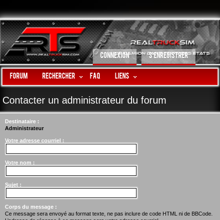
CONNEXION
S’ENREGISTRER
Forum
Rechercher
FAQ
LIENS
Contacter un administrateur du forum
Destinataire :
Administrateur
Votre adresse courriel :
Votre nom :
Sujet :
Corps du message :
Ce message sera envoyé au format texte, ne pas inclure de code HTML ni de BBCode.