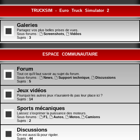
TRUCKSIM - Euro Truck Simulator 2
Galeries
Partagez vos plus belles prises de vues.
Sous-forums :
Screenshots
,
Vidéos
Sujets :
3
ESPACE COMMUNAUTAIRE
Forum
Tout ce qu'il faut savoir au sujet du forum.
Sous-forums :
News
,
Support technique
,
Discussions
Sujets :
5
Jeux vidéos
Pourquoi les autres jeux n'auraient-ils pas leur place ici ?
Sujets :
14
Sports mécaniques
Laissez s'exprimer la puissance des moteurs.
Sous-forums :
F1
,
Autos
,
Motos
,
Camions
Sujets :
2
Discussions
On est aussi là pour rigoler.
Sujets :
44