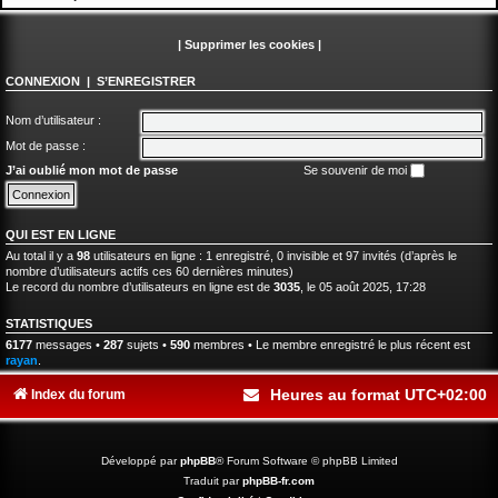
|
Supprimer les cookies
|
CONNEXION
|
S’ENREGISTRER
Nom d’utilisateur :
Mot de passe :
J’ai oublié mon mot de passe
Se souvenir de moi
QUI EST EN LIGNE
Au total il y a
98
utilisateurs en ligne : 1 enregistré, 0 invisible et 97 invités (d’après le
nombre d’utilisateurs actifs ces 60 dernières minutes)
Le record du nombre d’utilisateurs en ligne est de
3035
, le 05 août 2025, 17:28
STATISTIQUES
6177
messages •
287
sujets •
590
membres • Le membre enregistré le plus récent est
rayan
.
Heures au format
UTC+02:00
Index du forum
Développé par
phpBB
® Forum Software © phpBB Limited
Traduit par
phpBB-fr.com