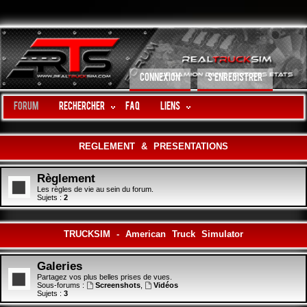
CONNEXION
S’ENREGISTRER
Forum
Rechercher
FAQ
LIENS
REGLEMENT & PRESENTATIONS
Règlement
Les règles de vie au sein du forum.
Sujets :
2
TRUCKSIM - American Truck Simulator
Galeries
Partagez vos plus belles prises de vues.
Sous-forums :
Screenshots
,
Vidéos
Sujets :
3