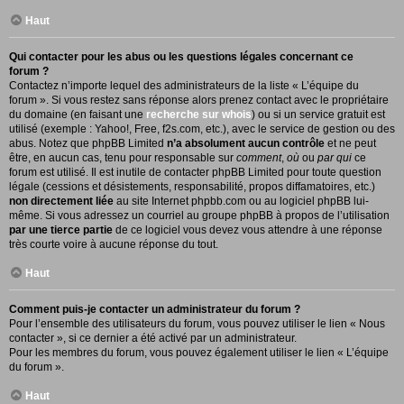
Haut
Qui contacter pour les abus ou les questions légales concernant ce
forum ?
Contactez n’importe lequel des administrateurs de la liste « L’équipe du
forum ». Si vous restez sans réponse alors prenez contact avec le propriétaire
du domaine (en faisant une
recherche sur whois
) ou si un service gratuit est
utilisé (exemple : Yahoo!, Free, f2s.com, etc.), avec le service de gestion ou des
abus. Notez que phpBB Limited
n’a absolument aucun contrôle
et ne peut
être, en aucun cas, tenu pour responsable sur
comment
,
où
ou
par qui
ce
forum est utilisé. Il est inutile de contacter phpBB Limited pour toute question
légale (cessions et désistements, responsabilité, propos diffamatoires, etc.)
non directement liée
au site Internet phpbb.com ou au logiciel phpBB lui-
même. Si vous adressez un courriel au groupe phpBB à propos de l’utilisation
par une tierce partie
de ce logiciel vous devez vous attendre à une réponse
très courte voire à aucune réponse du tout.
Haut
Comment puis-je contacter un administrateur du forum ?
Pour l’ensemble des utilisateurs du forum, vous pouvez utiliser le lien « Nous
contacter », si ce dernier a été activé par un administrateur.
Pour les membres du forum, vous pouvez également utiliser le lien « L’équipe
du forum ».
Haut