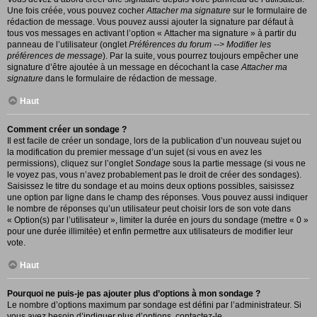
Une fois créée, vous pouvez cocher
Attacher ma signature
sur le formulaire de
rédaction de message. Vous pouvez aussi ajouter la signature par défaut à
tous vos messages en activant l’option « Attacher ma signature » à partir du
panneau de l’utilisateur (onglet
Préférences du forum --> Modifier les
préférences de message
). Par la suite, vous pourrez toujours empêcher une
signature d’être ajoutée à un message en décochant la case
Attacher ma
signature
dans le formulaire de rédaction de message.
Haut
Comment créer un sondage ?
Il est facile de créer un sondage, lors de la publication d’un nouveau sujet ou
la modification du premier message d’un sujet (si vous en avez les
permissions), cliquez sur l’onglet
Sondage
sous la partie message (si vous ne
le voyez pas, vous n’avez probablement pas le droit de créer des sondages).
Saisissez le titre du sondage et au moins deux options possibles, saisissez
une option par ligne dans le champ des réponses. Vous pouvez aussi indiquer
le nombre de réponses qu’un utilisateur peut choisir lors de son vote dans
« Option(s) par l’utilisateur », limiter la durée en jours du sondage (mettre « 0 »
pour une durée illimitée) et enfin permettre aux utilisateurs de modifier leur
vote.
Haut
Pourquoi ne puis-je pas ajouter plus d’options à mon sondage ?
Le nombre d’options maximum par sondage est défini par l’administrateur. Si
vous avez besoin d’indiquer plus d’options, contactez-le.