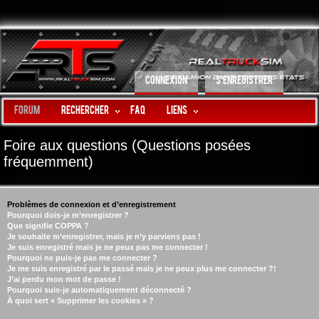
CONNEXION
S’ENREGISTRER
Forum
Rechercher
FAQ
LIENS
Foire aux questions (Questions posées
fréquemment)
Problèmes de connexion et d’enregistrement
Pourquoi dois-je m’enregistrer ?
Que signifie COPPA ?
Je souhaite m’enregistrer, mais je n’y parviens pas !
Je suis enregistré mais je ne peux pas me connecter !
Pourquoi ne puis-je pas me connecter ?
Je me suis enregistré par le passé mais je ne peux plus me connecter ?!
J’ai perdu mon mot de passe !
Pourquoi suis-je automatiquement déconnecté ?
À quoi sert « Supprimer les cookies » ?