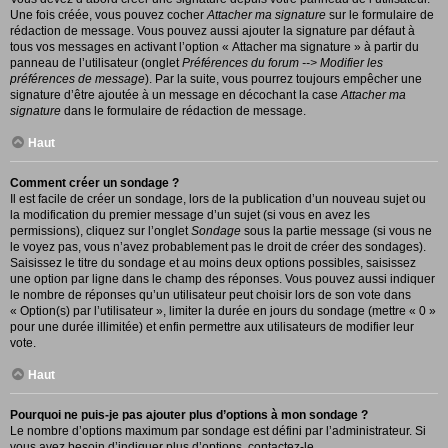
Une fois créée, vous pouvez cocher
Attacher ma signature
sur le formulaire de
rédaction de message. Vous pouvez aussi ajouter la signature par défaut à
tous vos messages en activant l’option « Attacher ma signature » à partir du
panneau de l’utilisateur (onglet
Préférences du forum --> Modifier les
préférences de message
). Par la suite, vous pourrez toujours empêcher une
signature d’être ajoutée à un message en décochant la case
Attacher ma
signature
dans le formulaire de rédaction de message.
Haut
Comment créer un sondage ?
Il est facile de créer un sondage, lors de la publication d’un nouveau sujet ou
la modification du premier message d’un sujet (si vous en avez les
permissions), cliquez sur l’onglet
Sondage
sous la partie message (si vous ne
le voyez pas, vous n’avez probablement pas le droit de créer des sondages).
Saisissez le titre du sondage et au moins deux options possibles, saisissez
une option par ligne dans le champ des réponses. Vous pouvez aussi indiquer
le nombre de réponses qu’un utilisateur peut choisir lors de son vote dans
« Option(s) par l’utilisateur », limiter la durée en jours du sondage (mettre « 0 »
pour une durée illimitée) et enfin permettre aux utilisateurs de modifier leur
vote.
Haut
Pourquoi ne puis-je pas ajouter plus d’options à mon sondage ?
Le nombre d’options maximum par sondage est défini par l’administrateur. Si
vous avez besoin d’indiquer plus d’options, contactez-le.