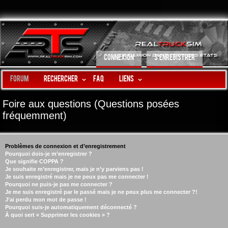
CONNEXION
S’ENREGISTRER
Forum
Rechercher
FAQ
LIENS
Foire aux questions (Questions posées
fréquemment)
Problèmes de connexion et d’enregistrement
Pourquoi dois-je m’enregistrer ?
Que signifie COPPA ?
Je souhaite m’enregistrer, mais je n’y parviens pas !
Je suis enregistré mais je ne peux pas me connecter !
Pourquoi ne puis-je pas me connecter ?
Je me suis enregistré par le passé mais je ne peux plus me connecter ?!
J’ai perdu mon mot de passe !
Pourquoi suis-je automatiquement déconnecté ?
À quoi sert « Supprimer les cookies » ?