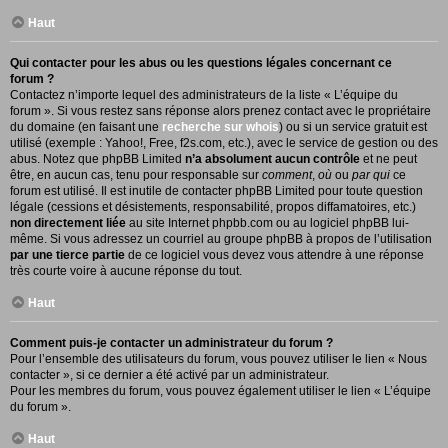
Haut
Qui contacter pour les abus ou les questions légales concernant ce
forum ?
Contactez n’importe lequel des administrateurs de la liste « L’équipe du
forum ». Si vous restez sans réponse alors prenez contact avec le propriétaire
du domaine (en faisant une
recherche sur whois
) ou si un service gratuit est
utilisé (exemple : Yahoo!, Free, f2s.com, etc.), avec le service de gestion ou des
abus. Notez que phpBB Limited
n’a absolument aucun contrôle
et ne peut
être, en aucun cas, tenu pour responsable sur
comment
,
où
ou
par qui
ce
forum est utilisé. Il est inutile de contacter phpBB Limited pour toute question
légale (cessions et désistements, responsabilité, propos diffamatoires, etc.)
non directement liée
au site Internet phpbb.com ou au logiciel phpBB lui-
même. Si vous adressez un courriel au groupe phpBB à propos de l’utilisation
par une tierce partie
de ce logiciel vous devez vous attendre à une réponse
très courte voire à aucune réponse du tout.
Haut
Comment puis-je contacter un administrateur du forum ?
Pour l’ensemble des utilisateurs du forum, vous pouvez utiliser le lien « Nous
contacter », si ce dernier a été activé par un administrateur.
Pour les membres du forum, vous pouvez également utiliser le lien « L’équipe
du forum ».
Haut